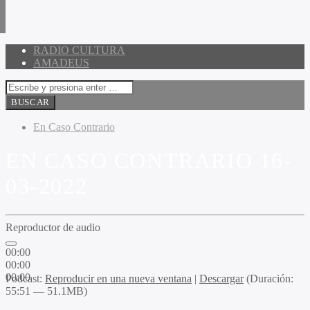
RADIO CULTURA
AMADEUS
En Caso Contrario
EN CASO CONTRARIO 16-
03-2022
Reproductor de audio
00:00
00:00
00:00
Podcast:
Reproducir en una nueva ventana
|
Descargar
(Duración:
55:51 — 51.1MB)