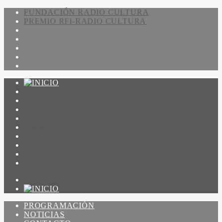
FUNDACIÓN RADIO CULTURA
PREMIO RFI-RADIO CULTURA
PROGRAMACIÓN
NOTICIAS
CONTACTO
QUIENES SOMOS
IR A AMADEUS
ON DEMAND
ESCUCHAR
VER
PROGRAMACIÓN
NOTICIAS