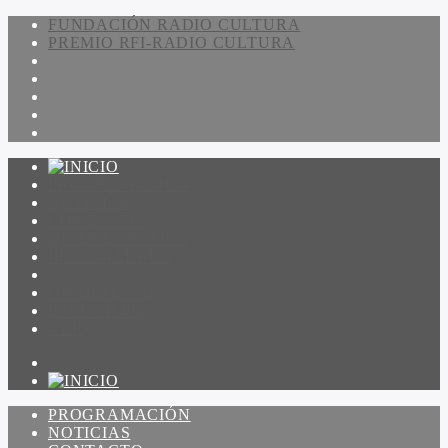
FUNDACIÓN RADIO CULTURA
PREMIO RFI-RADIO CULTURA
PROGRAMACIÓN
NOTICIAS
CONTACTO
QUIENES SOMOS
IR A AMADEUS
ON DEMAND
ESCUCHAR
VER
PROGRAMACIÓN
NOTICIAS