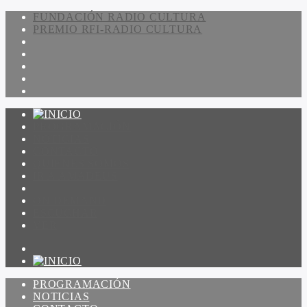
FUNDACIÓN RADIO CULTURA
PREMIO RFI-RADIO CULTURA
PROGRAMACIÓN
NOTICIAS
CONTACTO
QUIENES SOMOS
IR A AMADEUS
ON DEMAND
ESCUCHAR
VER
PROGRAMACIÓN
NOTICIAS