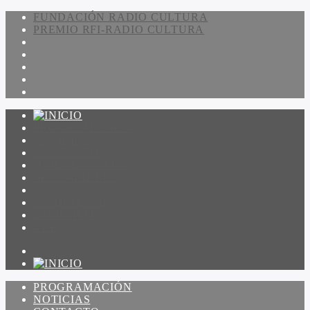
FUNDACIÓN RADIO CULTURA
PREMIO RFI-RADIO CULTURA
PROGRAMACIÓN
NOTICIAS
CONTACTO
QUIENES SOMOS
IR A AMADEUS
ON DEMAND
ESCUCHAR
VER
PROGRAMACIÓN
NOTICIAS