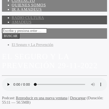
CONTACTO
QUIENES SOMOS
IR A AMADEUS
RADIO CULTURA
AMADEUS
El Seguro y La Prevención
EL SEGURO Y LA
PREVENCIÓN 29-11-2022
Podcast:
Reproducir en una nueva ventana
|
Descargar
(Duración:
55:11 — 50.5MB)