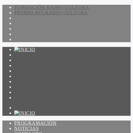
FUNDACIÓN RADIO CULTURA
PREMIO RFI-RADIO CULTURA
PROGRAMACIÓN
NOTICIAS
CONTACTO
QUIENES SOMOS
IR A AMADEUS
ON DEMAND
ESCUCHAR
VER
PROGRAMACIÓN
NOTICIAS