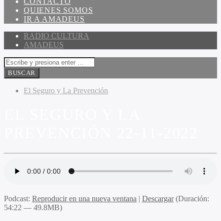
CONTACTO
QUIENES SOMOS
IR A AMADEUS
RADIO CULTURA
AMADEUS
El Seguro y La Prevención
EL SEGURO Y LA
PREVENCIÓN 22-11-2022
Podcast:
Reproducir en una nueva ventana
|
Descargar
(Duración:
54:22 — 49.8MB)