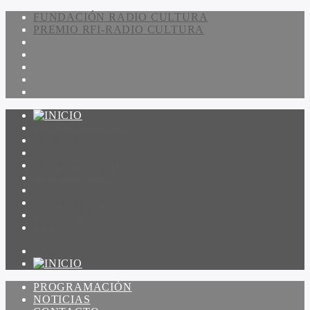
FUNDACIÓN RADIO CULTURA
PREMIO RFI-RADIO CULTURA
PROGRAMACIÓN
NOTICIAS
CONTACTO
QUIENES SOMOS
IR A AMADEUS
ON DEMAND
ESCUCHAR
VER
PROGRAMACIÓN
NOTICIAS