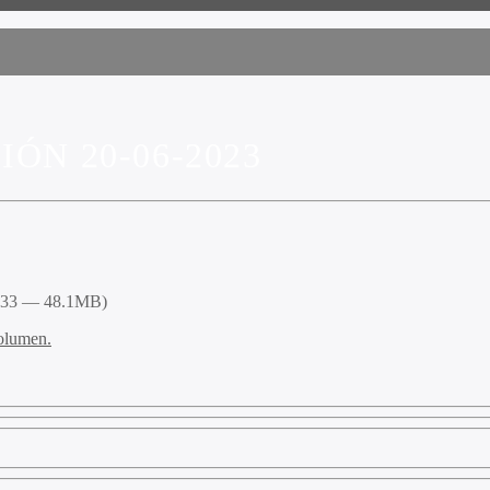
ÓN 20-06-2023
2:33 — 48.1MB)
volumen.