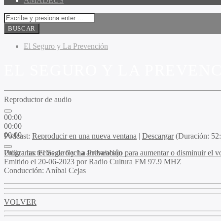
AMADEUS
El Seguro y La Prevención
EL SEGURO Y LA PREVENCI
Reproductor de audio
00:00
00:00
00:00
Podcast:
Reproducir en una nueva ventana
|
Descargar
(Duración: 5
Utiliza las teclas de flecha arriba/abajo para aumentar o disminuir el 
Programa
: El Seguro y La Prevención
Emitido
el 20-06-2023 por Radio Cultura FM 97.9 MHZ
Conducción
: Aníbal Cejas
VOLVER