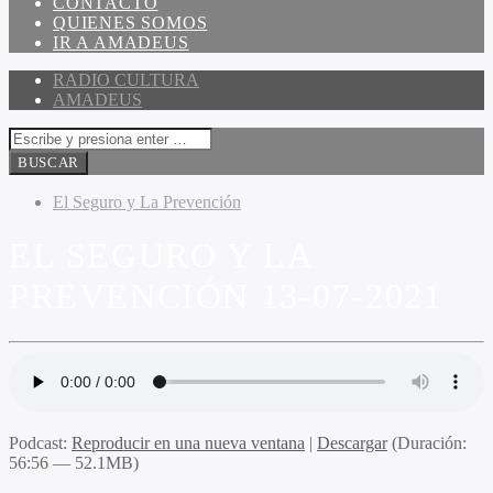
CONTACTO
QUIENES SOMOS
IR A AMADEUS
RADIO CULTURA
AMADEUS
El Seguro y La Prevención
EL SEGURO Y LA
PREVENCIÓN 13-07-2021
Podcast:
Reproducir en una nueva ventana
|
Descargar
(Duración:
56:56 — 52.1MB)