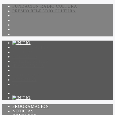
FUNDACIÓN RADIO CULTURA
PREMIO RFI-RADIO CULTURA
PROGRAMACIÓN
NOTICIAS
CONTACTO
QUIENES SOMOS
IR A AMADEUS
ON DEMAND
ESCUCHAR
VER
PROGRAMACIÓN
NOTICIAS