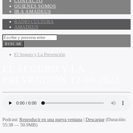
CONTACTO
QUIENES SOMOS
IR A AMADEUS
RADIO CULTURA
AMADEUS
El Seguro y La Prevención
EL SEGURO Y LA
PREVENCIÓN 12-09-2023
Podcast:
Reproducir en una nueva ventana
|
Descargar
(Duración:
55:38 — 50.9MB)