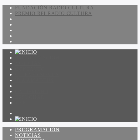
FUNDACIÓN RADIO CULTURA
PREMIO RFI-RADIO CULTURA
PROGRAMACIÓN
NOTICIAS
CONTACTO
QUIENES SOMOS
IR A AMADEUS
ON DEMAND
ESCUCHAR
VER
PROGRAMACIÓN
NOTICIAS