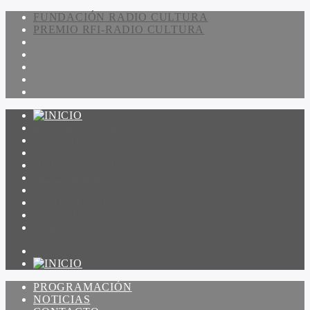
FUNDACIÓN RADIO CULTURA
PREMIO RFI-RADIO CULTURA
PROGRAMACIÓN
NOTICIAS
CONTACTO
QUIENES SOMOS
IR A AMADEUS
ON DEMAND
ESCUCHAR
VER
PROGRAMACIÓN
NOTICIAS