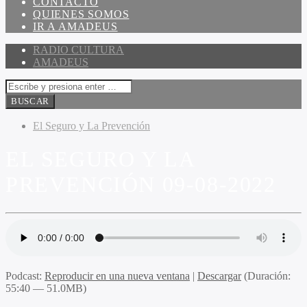
CONTACTO
QUIENES SOMOS
IR A AMADEUS
RADIO CULTURA
AMADEUS
El Seguro y La Prevención
EL SEGURO Y LA
PREVENCIÓN 09-08-2022
Podcast:
Reproducir en una nueva ventana
|
Descargar
(Duración:
55:40 — 51.0MB)