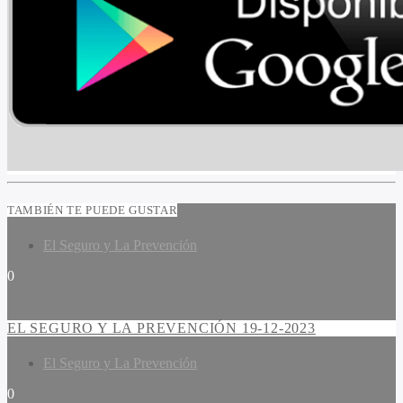
TAMBIÉN TE PUEDE GUSTAR
El Seguro y La Prevención
0
EL SEGURO Y LA PREVENCIÓN 19-12-2023
El Seguro y La Prevención
0