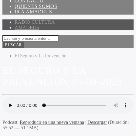
CONTACTO
QUIENES SOMOS
IR A AMADEUS
RADIO CULTURA
AMADEUS
El Seguro y La Prevención
EL SEGURO Y LA
PREVENCIÓN 05-09-2023
Podcast:
Reproducir en una nueva ventana
|
Descargar
(Duración:
55:52 — 51.1MB)