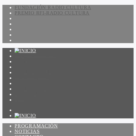
FUNDACIÓN RADIO CULTURA
PREMIO RFI-RADIO CULTURA
PROGRAMACIÓN
NOTICIAS
CONTACTO
QUIENES SOMOS
IR A AMADEUS
ON DEMAND
ESCUCHAR
VER
PROGRAMACIÓN
NOTICIAS