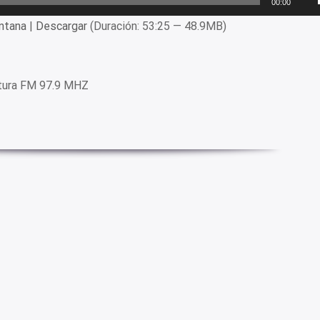
00:00
ntana
|
Descargar
(Duración: 53:25 — 48.9MB)
ltura FM 97.9 MHZ