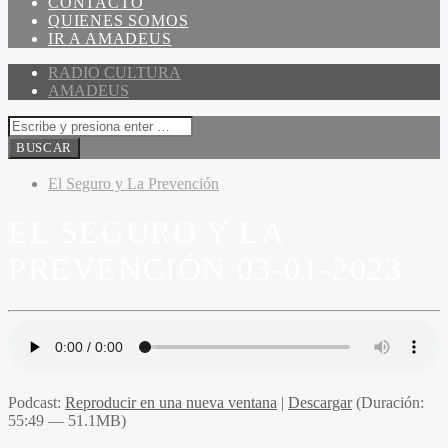
CONTACTO
QUIENES SOMOS
IR A AMADEUS
RADIO CULTURA
AMADEUS
El Seguro y La Prevención
EL SEGURO Y LA
PREVENCIÓN 03-01-2023
Podcast:
Reproducir en una nueva ventana
|
Descargar
(Duración:
55:49 — 51.1MB)