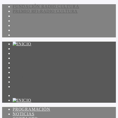
FUNDACIÓN RADIO CULTURA
PREMIO RFI-RADIO CULTURA
PROGRAMACIÓN
NOTICIAS
CONTACTO
QUIENES SOMOS
IR A AMADEUS
ON DEMAND
ESCUCHAR
VER
PROGRAMACIÓN
NOTICIAS