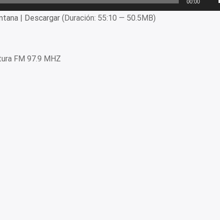
00:00
ntana
|
Descargar
(Duración: 55:10 — 50.5MB)
tura FM 97.9 MHZ