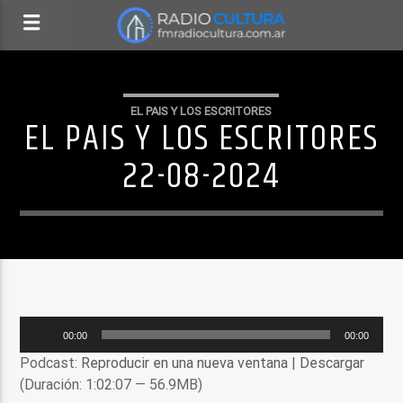
EL PAIS Y LOS ESCRITORES
EL PAIS Y LOS ESCRITORES
22-08-2024
Reproductor
00:00
00:00
de
Podcast:
Reproducir en una nueva ventana
|
Descargar
audio
(Duración: 1:02:07 — 56.9MB)