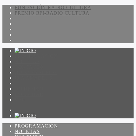
FUNDACIÓN RADIO CULTURA
PREMIO RFI-RADIO CULTURA
PROGRAMACIÓN
NOTICIAS
CONTACTO
QUIENES SOMOS
IR A AMADEUS
ON DEMAND
ESCUCHAR
VER
PROGRAMACIÓN
NOTICIAS