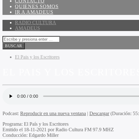
CONTACTO
QUIENES SOMOS
IR A AMADEUS
RADIO CULTURA
AMADEUS
El Pais y los Escritores
EL PAIS Y LOS ESCRITORES
Podcast:
Reproducir en una nueva ventana
|
Descargar
(Duración: 5
Programa:
El País y los Escritores
Emitido el
18-11-2021 por Radio Cultura FM 97.9 MHZ
Conducción:
Edgardo Miller