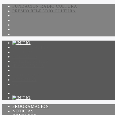
FUNDACIÓN RADIO CULTURA
PREMIO RFI-RADIO CULTURA
PROGRAMACIÓN
NOTICIAS
CONTACTO
QUIENES SOMOS
IR A AMADEUS
ON DEMAND
ESCUCHAR
VER
PROGRAMACIÓN
NOTICIAS