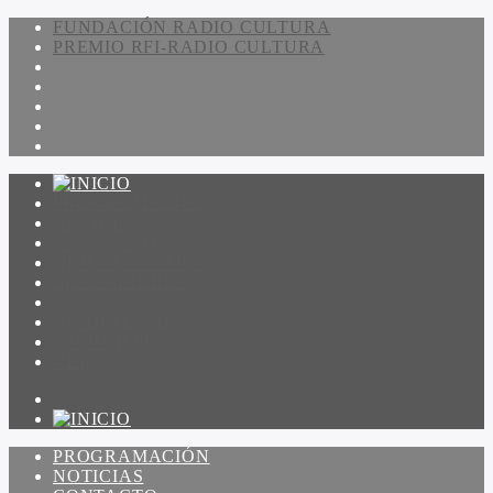
FUNDACIÓN RADIO CULTURA
PREMIO RFI-RADIO CULTURA
PROGRAMACIÓN
NOTICIAS
CONTACTO
QUIENES SOMOS
IR A AMADEUS
ON DEMAND
ESCUCHAR
VER
PROGRAMACIÓN
NOTICIAS