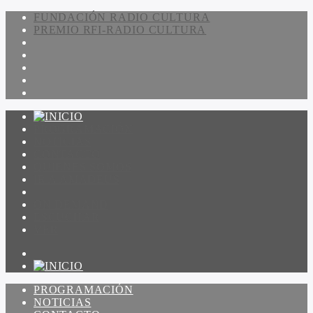
FUNDACIÓN RADIO CULTURA
PREMIO RFI-RADIO CULTURA
PROGRAMACIÓN
NOTICIAS
CONTACTO
QUIENES SOMOS
IR A AMADEUS
ON DEMAND
ESCUCHAR
VER
PROGRAMACIÓN
NOTICIAS