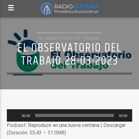
EL OBSERVATORIO DEL TRABAJO
EL OBSERVATORIO DEL
TRABAJO 28-03-2023
Reproductor
00:00
00:00
de
Podcast:
Reproducir en una nueva ventana
|
Descargar
audio
(Duración: 55:43 — 51.0MB)