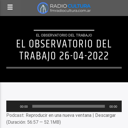
EL OBSERVATORIO DEL TRABAJO
EL OBSERVATORIO DEL
TRABAJO 26-04-2022
Reproductor
00:00
00:00
de
Podcast:
Reproducir en una nueva ventana
|
Descargar
audio
(Duración: 56:57 — 52.1MB)