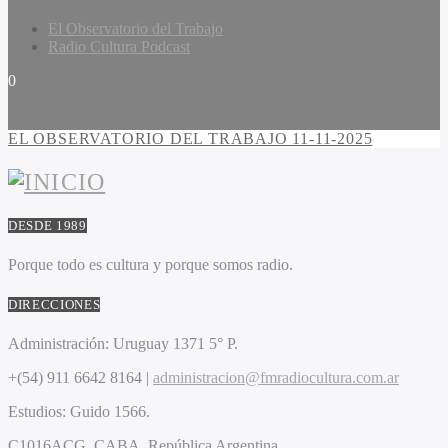
El Observatorio del Trabajo
Radio Cultura Podcast
0
EL OBSERVATORIO DEL TRABAJO 11-11-2025
DESDE 1989
Porque todo es cultura y porque somos radio.
DIRECCIONES
Administración:
Uruguay 1371 5° P.
+(54) 911 6642 8164 |
administracion@fmradiocultura.com.ar
Estudios:
Guido 1566.
C1016ACG
. CABA.
República Argentina.