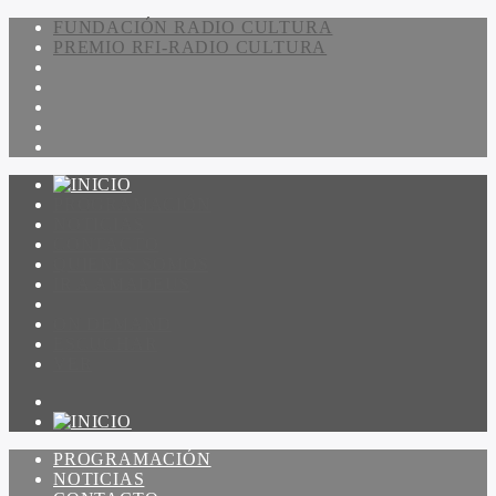
FUNDACIÓN RADIO CULTURA
PREMIO RFI-RADIO CULTURA
PROGRAMACIÓN
NOTICIAS
CONTACTO
QUIENES SOMOS
IR A AMADEUS
ON DEMAND
ESCUCHAR
VER
PROGRAMACIÓN
NOTICIAS