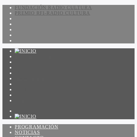
FUNDACIÓN RADIO CULTURA
PREMIO RFI-RADIO CULTURA
PROGRAMACIÓN
NOTICIAS
CONTACTO
QUIENES SOMOS
IR A AMADEUS
ON DEMAND
ESCUCHAR
VER
PROGRAMACIÓN
NOTICIAS