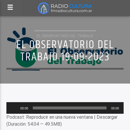
EL OBSERVATORIO DEL TRABAJO
EL OBSERVATORIO DEL
TRABAJO 19-09-2023
Reproductor
00:00
00:00
de
Podcast:
Reproducir en una nueva ventana
|
Descargar
audio
(Duración: 54:04 — 49.5MB)