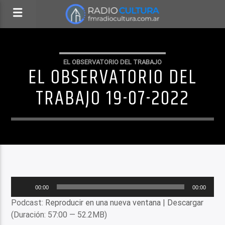
EL OBSERVATORIO DEL TRABAJO
EL OBSERVATORIO DEL
TRABAJO 19-07-2022
Reproductor
00:00
00:00
de
Podcast:
Reproducir en una nueva ventana
|
Descargar
audio
(Duración: 57:00 — 52.2MB)