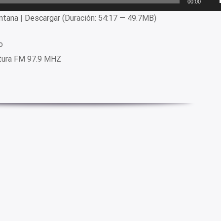
00:00
ntana
|
Descargar
(Duración: 54:17 — 49.7MB)
o
ltura FM 97.9 MHZ