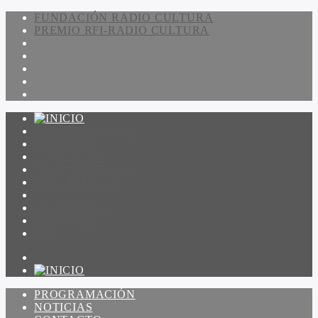
FUNDACIÓN RADIO CULTURA
PREMIO RFI-RADIO CULTURA
PROGRAMACIÓN
NOTICIAS
CONTACTO
QUIENES SOMOS
IR A AMADEUS
ON DEMAND
ESCUCHAR
VER
PROGRAMACIÓN
NOTICIAS