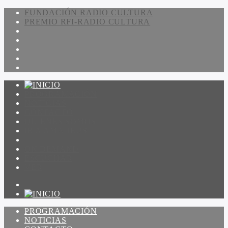
FUNDACIÓN RADIO CULTURA
PREMIO RFI-RADIO CULTURA
PROGRAMACIÓN
NOTICIAS
CONTACTO
QUIENES SOMOS
IR A AMADEUS
ON DEMAND
ESCUCHAR
VER
PROGRAMACIÓN
NOTICIAS