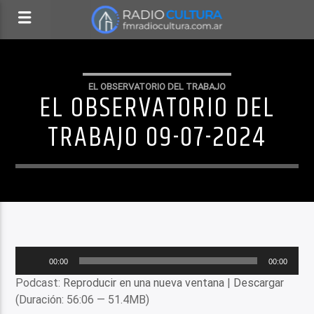
EL OBSERVATORIO DEL TRABAJO
EL OBSERVATORIO DEL
TRABAJO 09-07-2024
Reproductor
00:00
00:00
de
Podcast:
Reproducir en una nueva ventana
|
Descargar
audio
(Duración: 56:06 — 51.4MB)