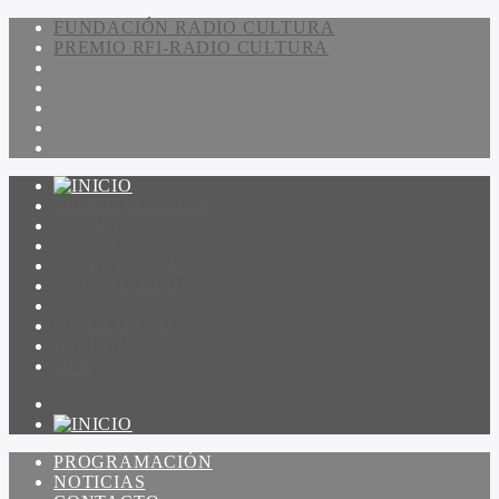
FUNDACIÓN RADIO CULTURA
PREMIO RFI-RADIO CULTURA
PROGRAMACIÓN
NOTICIAS
CONTACTO
QUIENES SOMOS
IR A AMADEUS
ON DEMAND
ESCUCHAR
VER
PROGRAMACIÓN
NOTICIAS