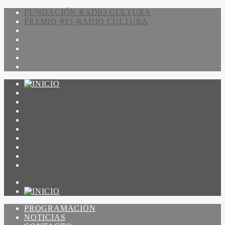
FUNDACIÓN RADIO CULTURA
PREMIO RFI-RADIO CULTURA
PROGRAMACIÓN
NOTICIAS
CONTACTO
QUIENES SOMOS
IR A AMADEUS
ON DEMAND
ESCUCHAR
VER
PROGRAMACIÓN
NOTICIAS