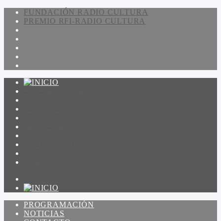
FUNDACIÓN RADIO CULTURA
PREMIO RFI-RADIO CULTURA
PROGRAMACIÓN
NOTICIAS
CONTACTO
QUIENES SOMOS
IR A AMADEUS
ON DEMAND
ESCUCHAR
VER
PROGRAMACIÓN
NOTICIAS