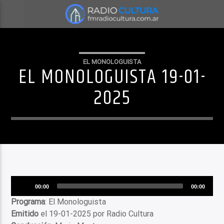
EL MONOLOGUISTA
EL MONOLOGUISTA 19-01-
2025
Reproductor
00:00
00:00
de
Programa
: El Monologuista
audio
Emitido
el 19-01-2025 por Radio Cultura