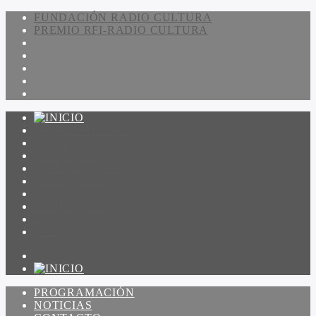
FUNDACIÓN RADIO CULTURA
PREMIO RFI-RADIO CULTURA
PROGRAMACIÓN
NOTICIAS
CONTACTO
QUIENES SOMOS
IR A AMADEUS
ON DEMAND
ESCUCHAR
VER
PROGRAMACIÓN
NOTICIAS