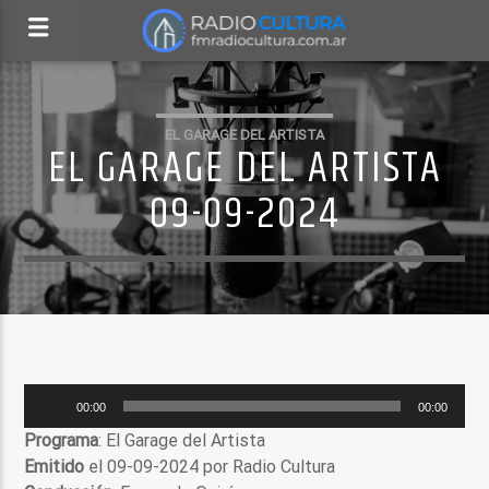
EL GARAGE DEL ARTISTA
EL GARAGE DEL ARTISTA
09-09-2024
Reproductor
00:00
00:00
de
Programa
: El Garage del Artista
audio
Emitido
el 09-09-2024 por Radio Cultura