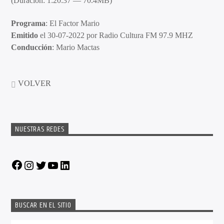
(Duración: 1:20:37 — 70.4MB)
Programa
: El Factor Mario
Emitido
el 30-07-2022 por Radio Cultura FM 97.9 MHZ
Conducción
: Mario Mactas
VOLVER
NUESTRAS REDES
Facebook
Instagram
Twitter
YouTube
LinkedIn
BUSCAR EN EL SITIO