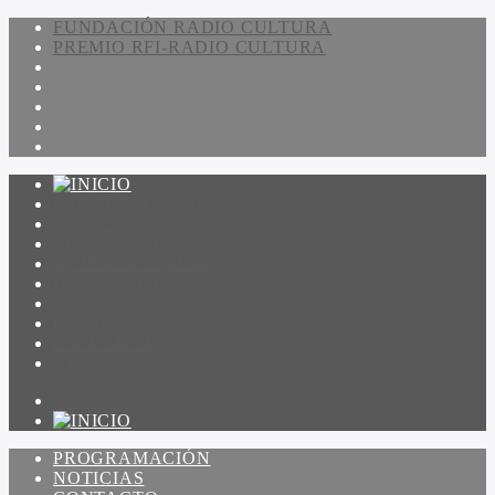
FUNDACIÓN RADIO CULTURA
PREMIO RFI-RADIO CULTURA
PROGRAMACIÓN
NOTICIAS
CONTACTO
QUIENES SOMOS
IR A AMADEUS
ON DEMAND
ESCUCHAR
VER
PROGRAMACIÓN
NOTICIAS