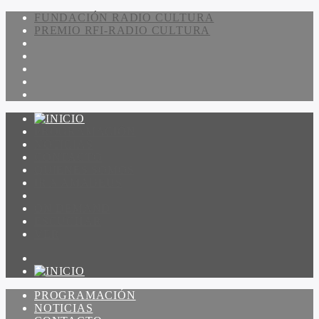
FUNDACIÓN RADIO CULTURA
PREMIO RFI-RADIO CULTURA
PROGRAMACIÓN
NOTICIAS
CONTACTO
QUIENES SOMOS
IR A AMADEUS
ON DEMAND
ESCUCHAR
VER
PROGRAMACIÓN
NOTICIAS