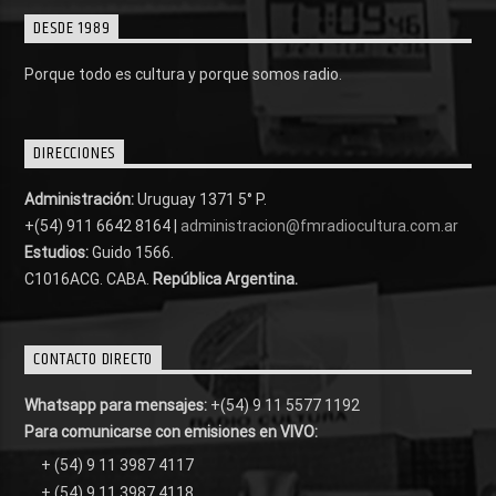
DESDE 1989
Porque todo es cultura y porque somos radio.
DIRECCIONES
Administración:
Uruguay 1371 5° P.
+(54) 911 6642 8164 |
administracion@fmradiocultura.com.ar
Estudios:
Guido 1566.
C1016ACG
. CABA.
República Argentina.
CONTACTO DIRECTO
Whatsapp para mensajes:
+(54) 9 11 5577 1192
Para comunicarse con emisiones en VIVO:
+ (54) 9 11 3987 4117
+ (54) 9 11 3987 4118