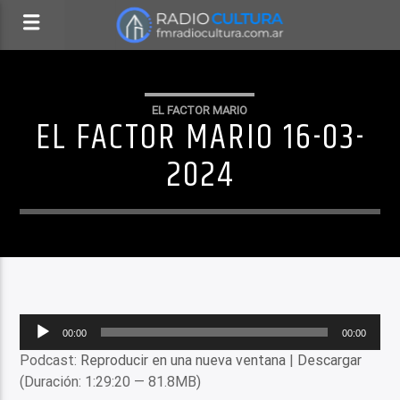
EL FACTOR MARIO
EL FACTOR MARIO 16-03-
2024
Reproductor
00:00
00:00
de
Podcast:
Reproducir en una nueva ventana
|
Descargar
audio
(Duración: 1:29:20 — 81.8MB)