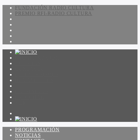
FUNDACIÓN RADIO CULTURA
PREMIO RFI-RADIO CULTURA
PROGRAMACIÓN
NOTICIAS
CONTACTO
QUIENES SOMOS
IR A AMADEUS
ON DEMAND
ESCUCHAR
VER
PROGRAMACIÓN
NOTICIAS