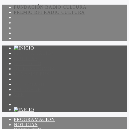
FUNDACIÓN RADIO CULTURA
PREMIO RFI-RADIO CULTURA
PROGRAMACIÓN
NOTICIAS
CONTACTO
QUIENES SOMOS
IR A AMADEUS
ON DEMAND
ESCUCHAR
VER
PROGRAMACIÓN
NOTICIAS