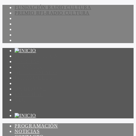
FUNDACIÓN RADIO CULTURA
PREMIO RFI-RADIO CULTURA
PROGRAMACIÓN
NOTICIAS
CONTACTO
QUIENES SOMOS
IR A AMADEUS
ON DEMAND
ESCUCHAR
VER
PROGRAMACIÓN
NOTICIAS