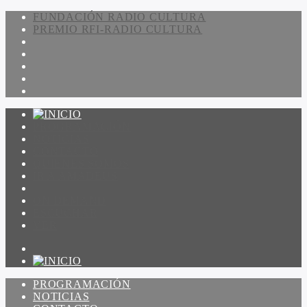
FUNDACIÓN RADIO CULTURA
PREMIO RFI-RADIO CULTURA
PROGRAMACIÓN
NOTICIAS
CONTACTO
QUIENES SOMOS
IR A AMADEUS
ON DEMAND
ESCUCHAR
VER
PROGRAMACIÓN
NOTICIAS