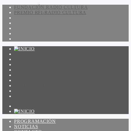
FUNDACIÓN RADIO CULTURA
PREMIO RFI-RADIO CULTURA
PROGRAMACIÓN
NOTICIAS
CONTACTO
QUIENES SOMOS
IR A AMADEUS
ON DEMAND
ESCUCHAR
VER
PROGRAMACIÓN
NOTICIAS