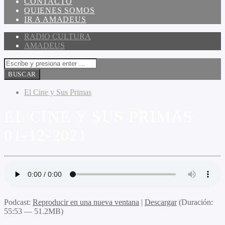
CONTACTO
QUIENES SOMOS
IR A AMADEUS
RADIO CULTURA
AMADEUS
El Cine y Sus Primas
EL CINE Y SUS PRIMAS
01-12-2021
Podcast:
Reproducir en una nueva ventana
|
Descargar
(Duración:
55:53 — 51.2MB)