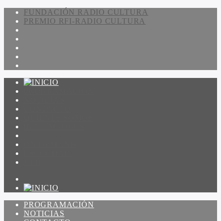
FUNDACIÓN RADIO CULTURA
PREMIO RFI-RADIO CULTURA
PROGRAMACIÓN
NOTICIAS
CONTACTO
QUIENES SOMOS
IR A AMADEUS
ON DEMAND
ESCUCHAR
VER
PROGRAMACIÓN
NOTICIAS