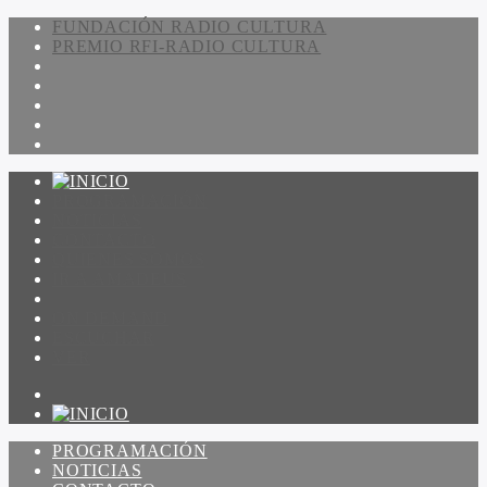
FUNDACIÓN RADIO CULTURA
PREMIO RFI-RADIO CULTURA
PROGRAMACIÓN
NOTICIAS
CONTACTO
QUIENES SOMOS
IR A AMADEUS
ON DEMAND
ESCUCHAR
VER
PROGRAMACIÓN
NOTICIAS