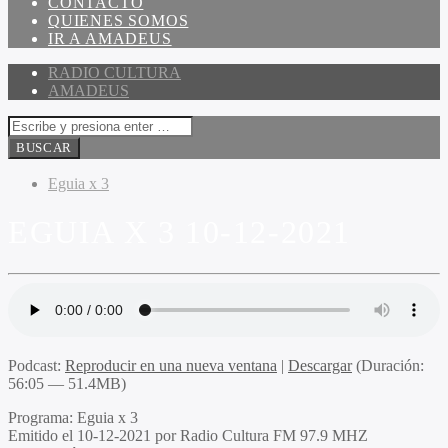
CONTACTO
QUIENES SOMOS
IR A AMADEUS
RADIO CULTURA
AMADEUS
Eguia x 3
EGUIA X 3 10-12-2021
Podcast:
Reproducir en una nueva ventana
|
Descargar
(Duración:
56:05 — 51.4MB)
Programa:
Eguia x 3
Emitido el
10-12-2021 por Radio Cultura FM 97.9 MHZ