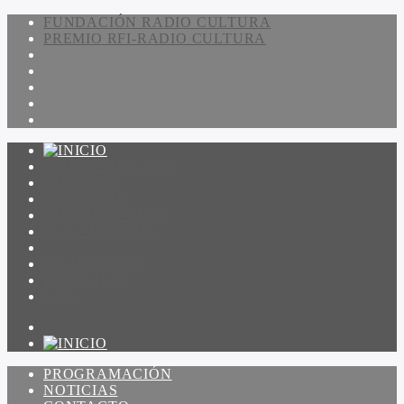
FUNDACIÓN RADIO CULTURA
PREMIO RFI-RADIO CULTURA
PROGRAMACIÓN
NOTICIAS
CONTACTO
QUIENES SOMOS
IR A AMADEUS
ON DEMAND
ESCUCHAR
VER
PROGRAMACIÓN
NOTICIAS