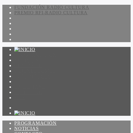
FUNDACIÓN RADIO CULTURA
PREMIO RFI-RADIO CULTURA
PROGRAMACIÓN
NOTICIAS
CONTACTO
QUIENES SOMOS
IR A AMADEUS
ON DEMAND
ESCUCHAR
VER
PROGRAMACIÓN
NOTICIAS