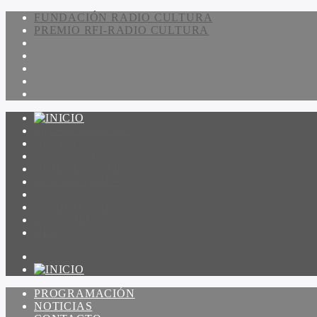
FUNDACIÓN RADIO CULTURA
PREMIO RFI-RADIO CULTURA
PROGRAMACIÓN
NOTICIAS
CONTACTO
QUIENES SOMOS
IR A AMADEUS
ON DEMAND
ESCUCHAR
VER
PROGRAMACIÓN
NOTICIAS